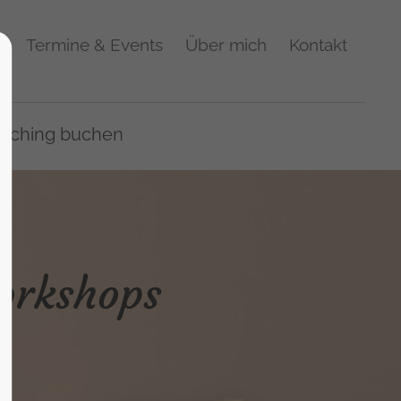
p
Termine & Events
Über mich
Kontakt
aching buchen
orkshops