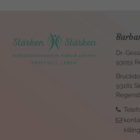
Barbar
Dr.-Gess
93051 R
Bruckdor
93161 Si
Regens
Tele
konta
killin