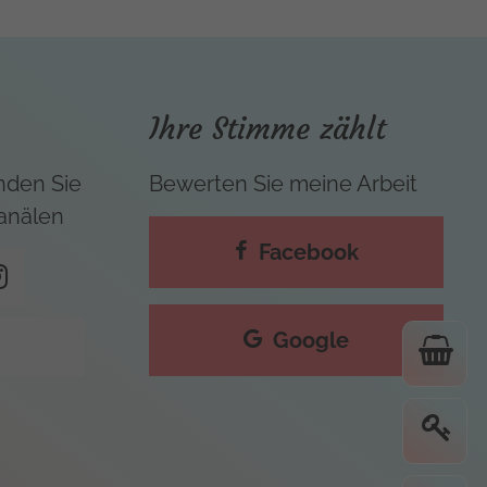
Ihre Stimme zählt
nden Sie
Bewerten Sie meine Arbeit
Kanälen
Facebook
Google
S
E