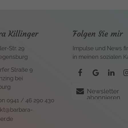
a Killinger
Folgen Sie mir
ler-Str. 29
Impulse und News fi
egensburg
in meinen sozialen 
fer Straße 9
nzing bei
burg
Newsletter
abonnieren
fon
0941 / 46 290 430
kt@barbara-
ger.de